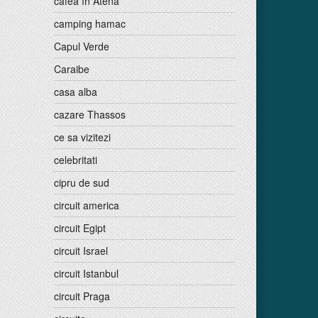
cafea în Atena
camping hamac
Capul Verde
Caraibe
casa alba
cazare Thassos
ce sa vizitezi
celebritati
cipru de sud
circuit america
circuit Egipt
circuit Israel
circuit Istanbul
circuit Praga