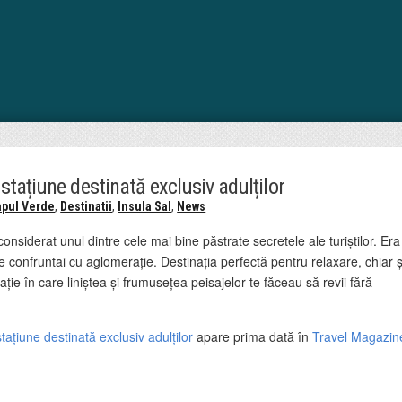
stațiune destinată exclusiv adulților
apul Verde
,
Destinatii
,
Insula Sal
,
News
onsiderat unul dintre cele mai bine păstrate secretele ale turiștilor. Era
te confruntai cu aglomerație. Destinația perfectă pentru relaxare, chiar ș
nație în care liniștea și frumusețea peisajelor te făceau să revii fără
ațiune destinată exclusiv adulților
apare prima dată în
Travel Magazin