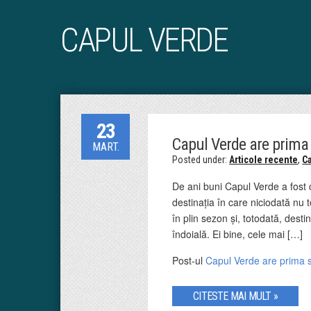
CAPUL VERDE
23
Capul Verde are prima 
MART.
Posted under:
Articole recente
,
C
De ani buni Capul Verde a fost c
destinația în care niciodată nu 
în plin sezon și, totodată, desti
îndoială. Ei bine, cele mai […]
Post-ul
Capul Verde are prima st
CITESTE MAI MULT »