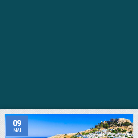
09
MAI