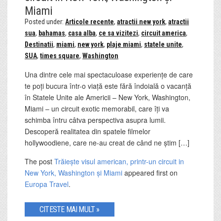
Miami
Posted under:
Articole recente
,
atractii new york
,
atractii
sua
,
bahamas
,
casa alba
,
ce sa vizitezi
,
circuit america
,
Destinatii
,
miami
,
new york
,
plaje miami
,
statele unite
,
SUA
,
times square
,
Washington
Una dintre cele mai spectaculoase experiențe de care
te poți bucura într-o viață este fără îndoială o vacanță
în Statele Unite ale Americii – New York, Washington,
Miami – un circuit exotic memorabil, care îți va
schimba întru câtva perspectiva asupra lumii.
Descoperă realitatea din spatele filmelor
hollywoodiene, care ne-au creat de când ne știm […]
The post
Trăiește visul american, printr-un circuit in
New York, Washington și Miami
appeared first on
Europa Travel
.
CITESTE MAI MULT »