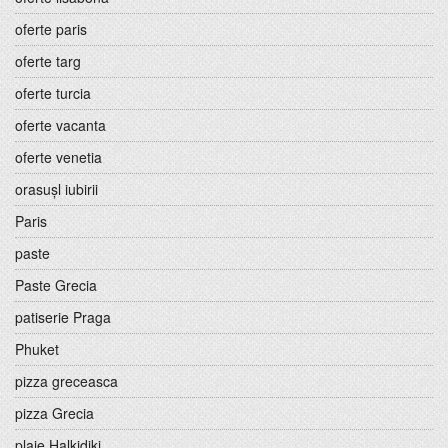
oferte paris
oferte targ
oferte turcia
oferte vacanta
oferte venetia
orasușl iubirii
Paris
paste
Paste Grecia
patiserie Praga
Phuket
pizza greceasca
pizza Grecia
plaje Halkidiki