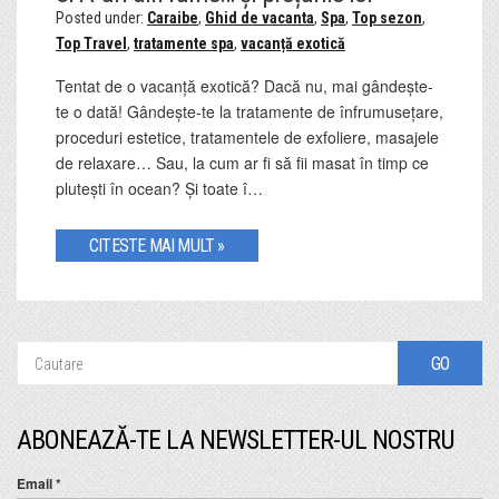
Posted under:
Caraibe
,
Ghid de vacanta
,
Spa
,
Top sezon
,
Top Travel
,
tratamente spa
,
vacanță exotică
Tentat de o vacanță exotică? Dacă nu, mai gândește-
te o dată! Gândește-te la tratamente de înfrumusețare,
proceduri estetice, tratamentele de exfoliere, masajele
de relaxare… Sau, la cum ar fi să fii masat în timp ce
plutești în ocean? Și toate î…
CITESTE MAI MULT »
ABONEAZĂ-TE LA NEWSLETTER-UL NOSTRU
Email
*