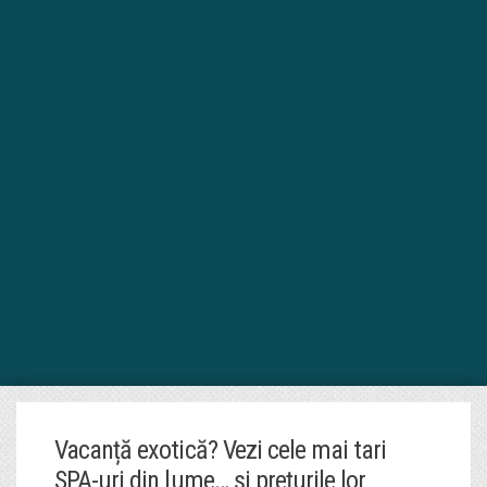
Vacanță exotică? Vezi cele mai tari
SPA-uri din lume… și prețurile lor