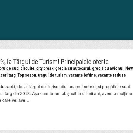
%, la Târgul de Turism! Principalele oferte
pru de sud
,
circuite
,
city break
,
grecia cu autocarul
,
grecia cu avionul
,
New
ceri targ
,
Top sezon
,
tragul de turism
,
vacante ieftine
,
vacante reduse
e rapid, de la Târgul de Turism din luna noiembrie, și pregătirile sunt
l târg din 2018. Așa cum te-am obișnuit în ultimii ani, avem o mulțime
la care vei ave…