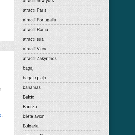
atractii new york
atractii Paris
atractii Portugalia
atractii Roma
atractii sua
atractii Viena
atractii Zakynthos
bagaj
bagaje plaja
bahamas
i
Balcic
Bansko
e
.
bilete avion
Bulgaria