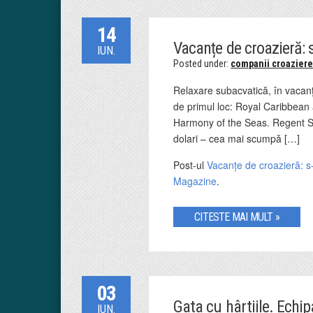
14
Vacanțe de croazieră: 
IUN.
Posted under:
companii croazier
Relaxare subacvatică, în vacanț
de primul loc: Royal Caribbean
Harmony of the Seas. Regent S
dolari – cea mai scumpă […]
Post-ul
Vacanțe de croazieră: s
Magazine
.
CITESTE MAI MULT »
03
Gata cu hârtiile. Echip
IUN.