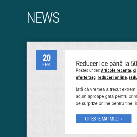
NEWS
20
Reduceri de până la 50
FEB.
Posted under:
Articole recente
,
ci
oferte targ
,
reduceri online
,
redu
Iată că vremea a trecut extrem d
acum aproape gata pentru primu
de surprize online pentru tine, 
CITESTE MAI MULT »