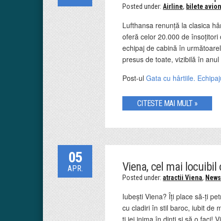
Posted under:
Airline
,
bilete avio
Lufthansa renunță la clasica hâ
oferă celor 20.000 de însoțitori 
echipaj de cabină în următoare
presus de toate, vizibilă în anul 
Post-ul
Gata cu hârtiile. Echipa
CITESTE MAI MULT »
05
Viena, cel mai locuibil
APR.
Posted under:
atractii Viena
,
New
Iubești Viena? Îți place să-ți pe
cu cladiri în stil baroc, iubit d
ți iei inima în dinți si să o fac