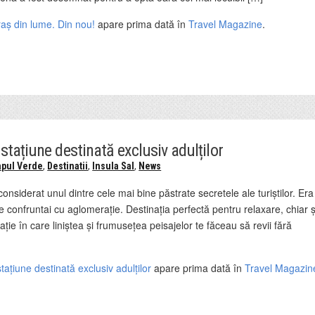
oraș din lume. Din nou!
apare prima dată în
Travel Magazine
.
stațiune destinată exclusiv adulților
apul Verde
,
Destinatii
,
Insula Sal
,
News
onsiderat unul dintre cele mai bine păstrate secretele ale turiștilor. Era
te confruntai cu aglomerație. Destinația perfectă pentru relaxare, chiar ș
nație în care liniștea și frumusețea peisajelor te făceau să revii fără
ațiune destinată exclusiv adulților
apare prima dată în
Travel Magazin