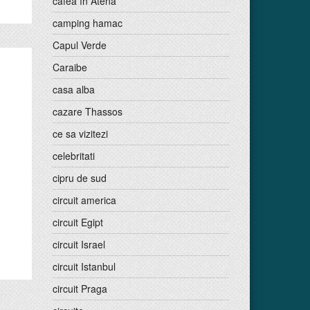
cafea în Atena
camping hamac
Capul Verde
Caraibe
casa alba
cazare Thassos
ce sa vizitezi
celebritati
cipru de sud
circuit america
circuit Egipt
circuit Israel
circuit Istanbul
circuit Praga