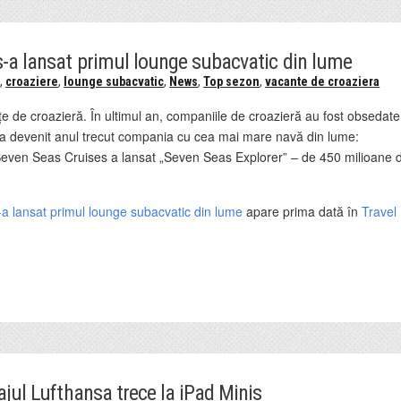
s-a lansat primul lounge subacvatic din lume
e
,
croaziere
,
lounge subacvatic
,
News
,
Top sezon
,
vacante de croaziera
e de croazieră. În ultimul an, companiile de croazieră au fost obsedate
 a devenit anul trecut compania cu cea mai mare navă din lume:
even Seas Cruises a lansat „Seven Seas Explorer” – de 450 milioane 
-a lansat primul lounge subacvatic din lume
apare prima dată în
Travel
ajul Lufthansa trece la iPad Minis