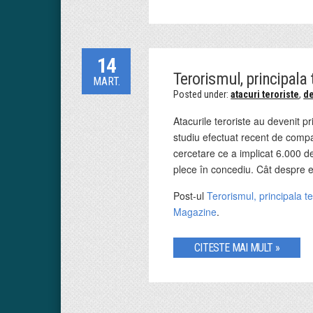
14
Terorismul, principala
MART.
Posted under:
atacuri teroriste
,
de
Atacurile teroriste au devenit p
studiu efectuat recent de compa
cercetare ce a implicat 6.000 d
plece în concediu. Cât despre e
Post-ul
Terorismul, principala t
Magazine
.
CITESTE MAI MULT »