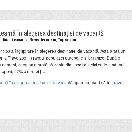
 teamă în alegerea destinației de vacanță
stinatii vacanta
,
News
,
terorism
,
Top sezon
rincipala îngrijorare în alegerea destinației de vacanță. Asta arată un
nia Travelzoo, in randul populației europene și britanice. După o
e oameni, compania arată că șapte din zece britanici se tem să mai
ropeni, 97% dintre ei […]
eamă în alegerea destinației de vacanță
apare prima dată în
Travel