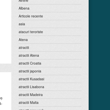
Airline
Albena
Articole recente
asia
atacuri teroriste
Atena
atractii
atractii Atena
atractii Croatia
atractii japonia
atractii Kusadasi
atractii Lisabona
atractii Madeira
aș
atractii Malta
ă-