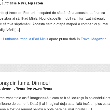
n
,
Lufthansa
,
News
,
Top sezon
rtie și trece pe iPad-uri. Începând de săptămâna aceasta, Lufthansa
de zbor ai săi iPad Minis. Noul dispozitiv mobil va fi furnizat întregului
le câteva săptămâni. Aceasta este o etapă majoră a companiei și, mai
digitizării […]
jul Lufthansa trece la iPad Minis
apare prima dată în
Travel Magazine
.
 oraș din lume. Din nou!
s
,
shopping Viena
,
Top sezon
,
Viena
treci vacanțele aici? Imaginează-ți cum ar fi să locuiești în splendidul or
e milioane de oameni. Dacă ți-ai imaginat deja asta, iată încă un plus ca s
i! Viena a fost desemnat pentru a opta oară cel mai locuibil […]