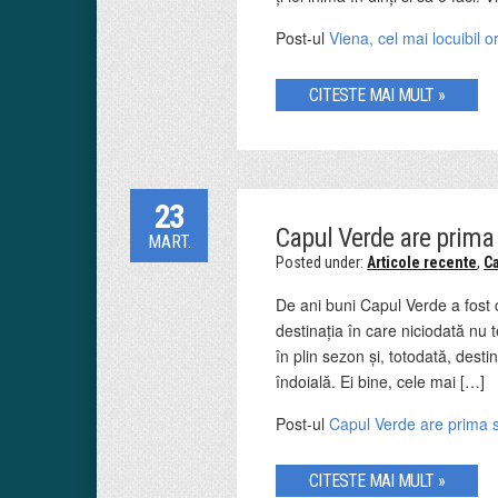
Post-ul
Viena, cel mai locuibil 
CITESTE MAI MULT »
23
Capul Verde are prima 
MART.
Posted under:
Articole recente
,
C
De ani buni Capul Verde a fost c
destinația în care niciodată nu 
în plin sezon și, totodată, desti
îndoială. Ei bine, cele mai […]
Post-ul
Capul Verde are prima st
CITESTE MAI MULT »