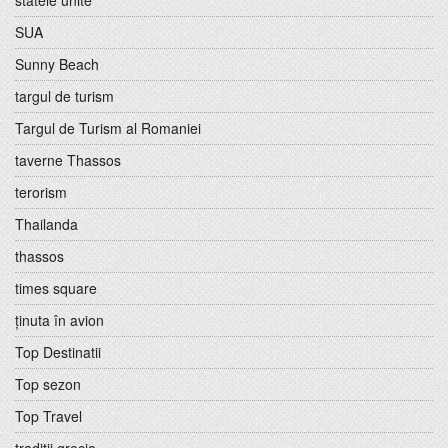
statele unite
SUA
Sunny Beach
targul de turism
Targul de Turism al Romaniei
taverne Thassos
terorism
Thailanda
thassos
times square
ținuta în avion
Top Destinatii
Top sezon
Top Travel