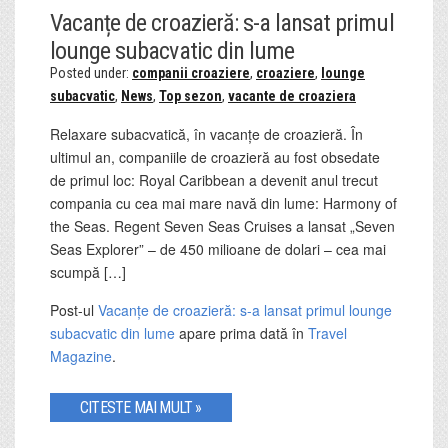
Vacanțe de croazieră: s-a lansat primul
lounge subacvatic din lume
Posted under:
companii croaziere
,
croaziere
,
lounge
subacvatic
,
News
,
Top sezon
,
vacante de croaziera
Relaxare subacvatică, în vacanțe de croazieră. În
ultimul an, companiile de croazieră au fost obsedate
de primul loc: Royal Caribbean a devenit anul trecut
compania cu cea mai mare navă din lume: Harmony of
the Seas. Regent Seven Seas Cruises a lansat „Seven
Seas Explorer” – de 450 milioane de dolari – cea mai
scumpă […]
Post-ul
Vacanțe de croazieră: s-a lansat primul lounge
subacvatic din lume
apare prima dată în
Travel
Magazine
.
CITESTE MAI MULT »