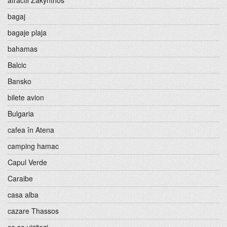
atractii Zakynthos
bagaj
bagaje plaja
bahamas
Balcic
Bansko
bilete avion
Bulgaria
cafea în Atena
camping hamac
Capul Verde
Caraibe
casa alba
cazare Thassos