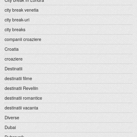
City break în Londra
city break venetia
city break-uri
city breaks
companii croaziere
Croatia
croaziere
Destinatii
destinatii filme
destinatii Reveliin
destinatii romantice
destinatii vacanta
Diverse
Dubai