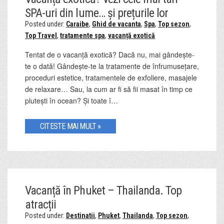
SPA-uri din lume… și prețurile lor
Posted under:
Caraibe
,
Ghid de vacanta
,
Spa
,
Top sezon
,
Top Travel
,
tratamente spa
,
vacanță exotică
Tentat de o vacanță exotică? Dacă nu, mai gândește-
te o dată! Gândește-te la tratamente de înfrumusețare,
proceduri estetice, tratamentele de exfoliere, masajele
de relaxare… Sau, la cum ar fi să fii masat în timp ce
plutești în ocean? Și toate î…
CITESTE MAI MULT »
Vacanță în Phuket – Thailanda. Top
atracții
Posted under:
Destinatii
,
Phuket
,
Thailanda
,
Top sezon
,