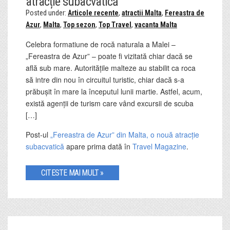
atracție subacvatică
Posted under:
Articole recente
,
atractii Malta
,
Fereastra de
Azur
,
Malta
,
Top sezon
,
Top Travel
,
vacanta Malta
Celebra formatiune de rocă naturala a Malei –
„Fereastra de Azur” – poate fi vizitată chiar dacă se
află sub mare. Autoritățile malteze au stabilit ca roca
să intre din nou în circuitul turistic, chiar dacă s-a
prăbușit în mare la începutul lunii martie. Astfel, acum,
există agenții de turism care vând excursii de scuba
[…]
Post-ul
„Fereastra de Azur” din Malta, o nouă atracție
subacvatică
apare prima dată în
Travel Magazine
.
CITESTE MAI MULT »