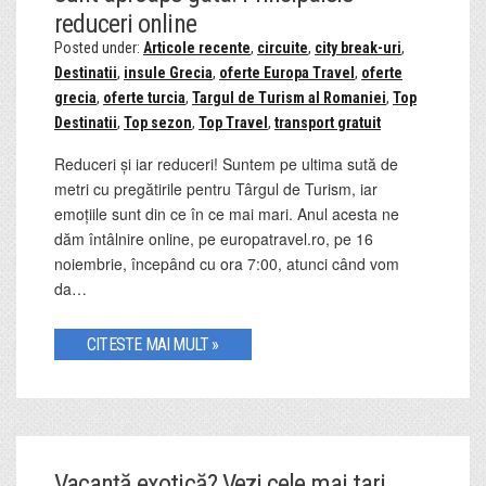
reduceri online
Posted under:
Articole recente
,
circuite
,
city break-uri
,
Destinatii
,
insule Grecia
,
oferte Europa Travel
,
oferte
grecia
,
oferte turcia
,
Targul de Turism al Romaniei
,
Top
Destinatii
,
Top sezon
,
Top Travel
,
transport gratuit
Reduceri și iar reduceri! Suntem pe ultima sută de
metri cu pregătirile pentru Târgul de Turism, iar
emoțiile sunt din ce în ce mai mari. Anul acesta ne
dăm întâlnire online, pe europatravel.ro, pe 16
noiembrie, începând cu ora 7:00, atunci când vom
da…
CITESTE MAI MULT »
Vacanță exotică? Vezi cele mai tari